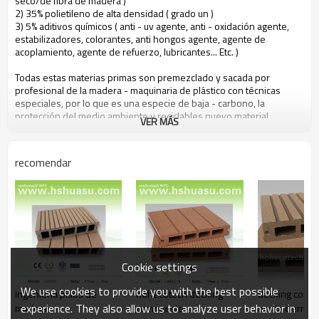
seco/de fibra de madera )
2) 35% polietileno de alta densidad ( grado un )
3) 5% aditivos químicos ( anti - uv agente, anti - oxidación agente,
estabilizadores, colorantes, anti hongos agente, agente de
acoplamiento, agente de refuerzo, lubricantes... Etc. )
Todas estas materias primas son premezclado y sacada por
profesional de la madera - maquinaria de plástico con técnicas
especiales, por lo que es una especie de baja - carbono, la
protección del medio ambiente y reciclables nuevo material.
VER MÁS
las personas pueden beneficiarse de hohecotech vida por los
recomendar
atributos siguientes
1. respetuoso del medio ambiente, 100% reciclado.
2. un mantenimiento bajo
3. de fácil instalación
4. resistencia a la temperatura, adecuados a partir de - 29& deg; a c
+51& deg; c
5. larga - duración de usar ( 10 años de garantía )
6. agua - una prueba, la humedad - a prueba de, de insectos - a
Cookie settings
prueba de
7. con olor a madera, sensación muy natural
We use cookies to provide you with the best possible
ingeniería pisos de
hohecotech decking
decking comp
8. resistencia a los uv, resistente a la decoloración duradera
experience. They also allow us to analyze user behavior in
madera
compuesto
oculta cierres
9. aspecto elegante