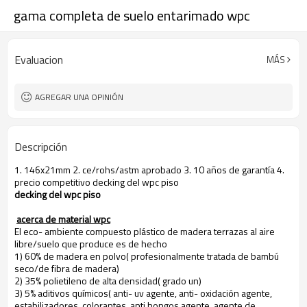
gama completa de suelo entarimado wpc
Evaluacion
MÁS
AGREGAR UNA OPINIÓN
Descripción
1. 146x21mm 2. ce/rohs/astm aprobado 3. 10 años de garantía 4.
precio competitivo decking del wpc piso
decking del wpc piso
acerca de material wpc
El eco- ambiente compuesto plástico de madera terrazas al aire
libre/suelo que produce es de hecho
1) 60% de madera en polvo( profesionalmente tratada de bambú
seco/de fibra de madera)
2) 35% polietileno de alta densidad( grado un)
3) 5% aditivos químicos( anti- uv agente, anti- oxidación agente,
estabilizadores, colorantes, anti hongos agente, agente de