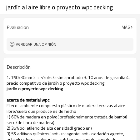
jardín al aire libre o proyecto wpc decking
Evaluacion
MÁS
AGREGAR UNA OPINIÓN
Descripción
1. 150x30mm 2. ce/rohs/astm aprobado 3. 10 años de garantía 4.
precio competitivo de jardín o proyecto wpc decking
jardín o proyecto wpc decking
acerca de material wpc
El eco- ambiente compuesto plástico de madera terrazas al aire
libre/suelo que produce es de hecho
1) 60% de madera en polvo( profesionalmente tratada de bambú
seco/de fibra de madera)
2) 35% polietileno de alta densidad( grado un)
3) 5% aditivos químicos( anti- uv agente, anti- oxidación agente,
estabilizadores, colorantes, anti hongos agente, agente de