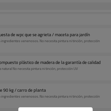
esta de wpc que se agrieta / maceta para jardín
in ingredientes venenosos. No necesita pintura ni tinción, protección
 compuesto plástico de madera de la garantía de calidad
natural No necesita pintura ni tinción, protección UV
 90 kg / carro de planta
in ingredientes venenosos. No necesita pintura ni tinción, protección