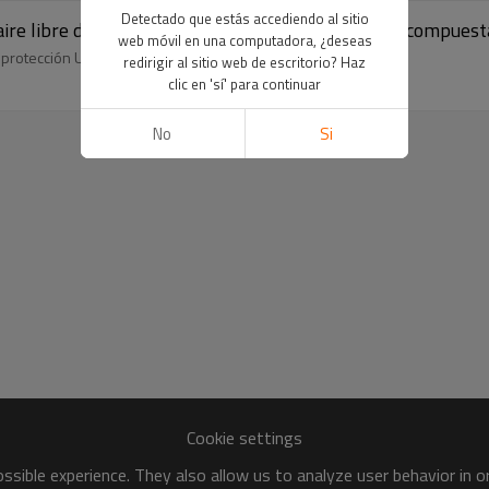
Detectado que estás accediendo al sitio
aire libre diseñada a la moda / pérgola de madera compuest
web móvil en una computadora, ¿deseas
, protección UV
redirigir al sitio web de escritorio? Haz
clic en 'sí' para continuar
No
Si
Cookie settings
sible experience. They also allow us to analyze user behavior in 