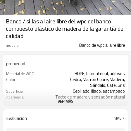
Banco / sillas al aire libre del wpc del banco
compuesto plástico de madera de la garantía de
calidad
Banco de wpc al aire libre
modelo
propiedad
HDPE, biomaterial, aditivos
Material de WPC
Cedro, Marrón Cobre, Madera,
Colores
Sándalo, Café, Gris
Cepillado, lijado, estampado
Superficie
Tacto de madera y sensación natural
Apariencia
VER MÁS
Personalizado
Tamaño
Paisajismo al aire libre, jardín, césped,
Uso
balcón, etc.
Evaluacion
MÁS