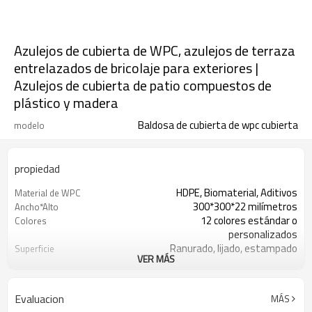
Azulejos de cubierta de WPC, azulejos de terraza
entrelazados de bricolaje para exteriores |
Azulejos de cubierta de patio compuestos de
plástico y madera
Baldosa de cubierta de wpc cubierta
modelo
propiedad
HDPE, Biomaterial, Aditivos
Material de WPC
300*300*22 milímetros
Ancho*Alto
12 colores estándar o
Colores
personalizados
Ranurado, lijado, estampado
Superficie
VER MÁS
Tacto de madera y sensación
Apariencia
natural.
Moldeo por extrusión
Técnica
Evaluacion
MÁS
Plataforma, balcón, terraza, pasillo,
Uso