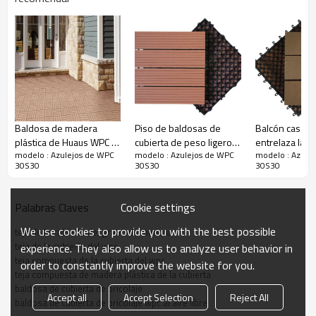
Baldosa de madera
Piso de baldosas de
Balcón casero
plástica de Huaus WPC /
cubierta de peso ligero
entrelaza la te
modelo : Azulejos de WPC
modelo : Azulejos de WPC
modelo : Azule
baldosas al aire libre
con panel hueco de wpc
compuesta de
30S30
30S30
30S30
para el porche baldosas
de la cubierta
al aire libre para el
plástica
porche
Cookie settings
Palabras Claves
We use cookies to provide you with the best possible
teja de la cubierta del grano de madera
teja de la cubierta del wpc
experience. They also allow us to analyze user behavior in
teja compuesta de la cubierta del wpc
order to constantly improve the website for you.
teja compuesta de madera plástica de la cubierta
baldosa de cubierta de bricolaje
Accept all
Accept Selection
Reject All
baldosa de cubierta de bricolaje wpc al aire libre