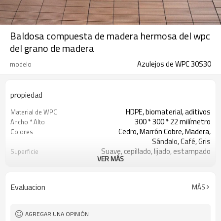
Baldosa compuesta de madera hermosa del wpc
del grano de madera
Azulejos de WPC 30S30
modelo
propiedad
HDPE, biomaterial, aditivos
Material de WPC
300 * 300 * 22 milímetro
Ancho * Alto
Cedro, Marrón Cobre, Madera,
Colores
Sándalo, Café, Gris
Suave, cepillado, lijado, estampado
Superficie
VER MÁS
Tacto de madera y sensación natural
Apariencia
Moldeo por extrusión
Técnica
Plataforma, balcón, terraza, pasillo,
Uso
Evaluacion
MÁS
piscina, etc.
ISO, CE, ROHS, ALCANCE, INTERTEK,
Certificado
ASTM, FSC
AGREGAR UNA OPINIÓN