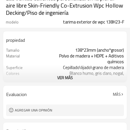
aire libre Skin-Friendly Co-Extrusion Wpc Hollow
Decking/Piso de ingeniería
tarima exterior de wpc 138H23-F
modelo
propiedad
138*23mm (ancho*grosor)
Tamaño
Polvo de madera + HDPE + Aditivos
Material
químicos
Cepillado\lijado\grano de madera
Superficie
Blanco humo, gris claro, nogal,
Colores
VER MÁS
madera roja, teca, café
100m2
Cantidad mínima de pedido
Tacto de madera y sensación
Apariencia
Evaluacion
MÁS
natural.
Moldeo por extrusión
Técnica
Revestimiento de suelo de plástico
Uso
AGREGAR UNA OPINIÓN
para exterior, exterior
ISO, CE, ROHS, ALCANCE, INTERTEK,
Certificado
ASTM