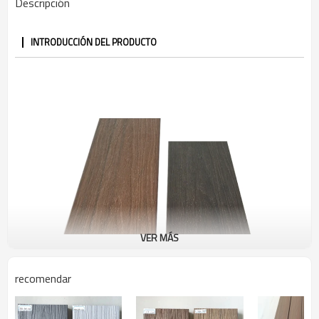
Descripción
Vigas y clips
Instalación
INTRODUCCIÓN DEL PRODUCTO
VER MÁS
recomendar