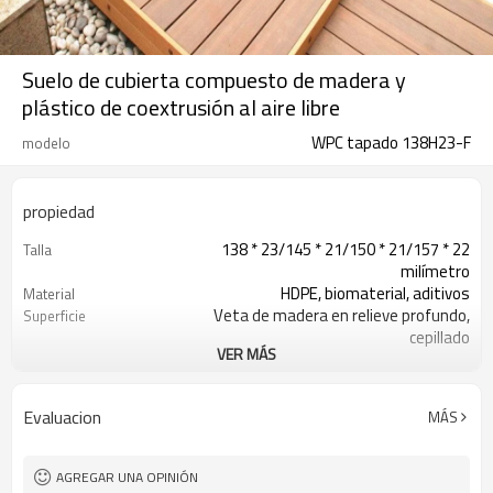
Suelo de cubierta compuesto de madera y
plástico de coextrusión al aire libre
WPC tapado 138H23-F
modelo
propiedad
138 * 23/145 * 21/150 * 21/157 * 22
Talla
milímetro
HDPE, biomaterial, aditivos
Material
Veta de madera en relieve profundo,
Superficie
cepillado
VER MÁS
12 colores estándar o
Colores
personalizados
100m2
MOQ
Evaluacion
MÁS
Tacto de madera y sensación natural
Apariencia
Moldeo por extrusión
Técnica
Balcón, veranda, patio trasero,
Uso
AGREGAR UNA OPINIÓN
porche, paisajismo, etc.