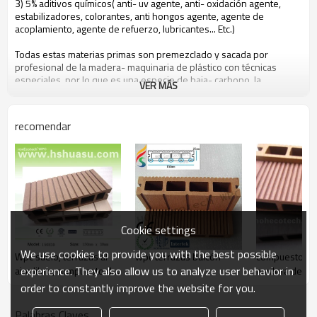
3) 5% aditivos químicos( anti- uv agente, anti- oxidación agente,
estabilizadores, colorantes, anti hongos agente, agente de
acoplamiento, agente de refuerzo, lubricantes... Etc.)
Todas estas materias primas son premezclado y sacada por
profesional de la madera- maquinaria de plástico con técnicas
especiales, por lo que es una especie de baja- carbono, la
VER MÁS
protección del medio ambiente y reciclables nuevo material.
recomendar
las personas pueden beneficiarse de hohecotech vida por los
atributos siguientes
1. respetuoso del medio ambiente, 100% reciclado.
2. un mantenimiento bajo
3. de fácilinstalación
4. resistencia a la temperatura, adecuados a partir de- 29& deg; a c
+51& deg; c
5. larga- duración de usar( 10 años de garantía)
Cookie settings
6. agua- una prueba, la humedad- a prueba de, deinsectos- a
prueba de
We use cookies to provide you with the best possible
Wpc suelo, terrazas al
wpc terrazas balcón
compuesto plá
7. con olor a madera, sensación muy natural
experience. They also allow us to analyze user behavior in
aire libre, compuesto de
madera decki
8. resistencia a los uv, resistente a la decoloración duradera
9. aspecto elegante
la cubierta
order to constantly improve the website for you.
10. Incluso, la estabilidad dimensional
Palabras Claves