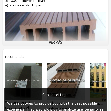
3) 100% polímeros reciclables
4) fácil de instalar, limpio
VER MÁS
recomendar
Cookie settings
Wpc suelo junta (
Polímeros
We use cookies to provide you with the best possible
( baratos ) wpc
superior calidad )
reciclables/wpc
experience. They also allow us to analyze user behavior in
el mejor quanl