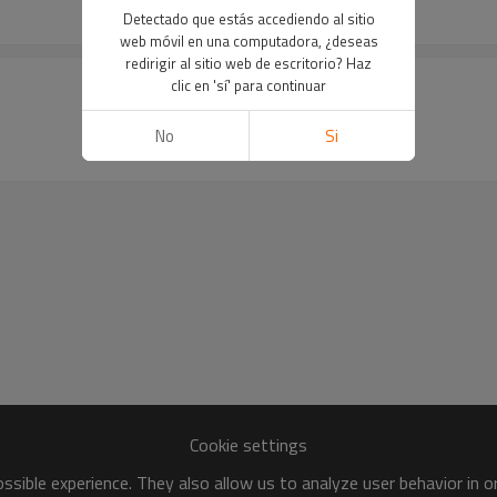
Detectado que estás accediendo al sitio
web móvil en una computadora, ¿deseas
redirigir al sitio web de escritorio? Haz
clic en 'sí' para continuar
No
Si
Cookie settings
sible experience. They also allow us to analyze user behavior in 