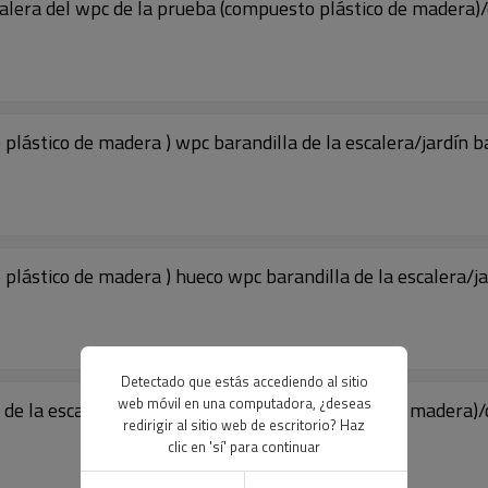
calera del wpc de la prueba (compuesto plástico de madera)
plástico de madera ) wpc barandilla de la escalera/jardín b
plástico de madera ) hueco wpc barandilla de la escalera/jar
Detectado que estás accediendo al sitio
web móvil en una computadora, ¿deseas
a escalera del wpc (del compuesto plástico de madera)/ca
redirigir al sitio web de escritorio? Haz
clic en 'sí' para continuar