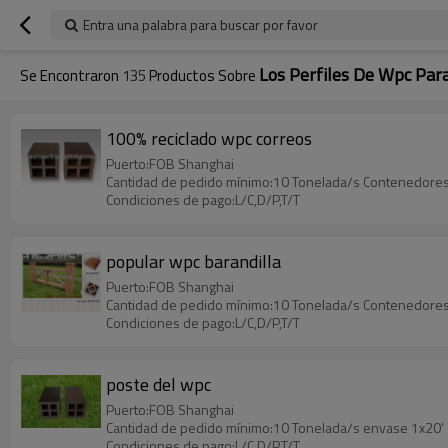
Entra una palabra para buscar por favor
Los Perfiles De Wpc Para
Se Encontraron
135
Productos Sobre
100% reciclado wpc correos
Puerto:FOB Shanghai
Cantidad de pedido mínimo:10 Tonelada/s Contenedores
Condiciones de pago:L/C,D/P,T/T
popular wpc barandilla
Puerto:FOB Shanghai
Cantidad de pedido mínimo:10 Tonelada/s Contenedores
Condiciones de pago:L/C,D/P,T/T
poste del wpc
Puerto:FOB Shanghai
Cantidad de pedido mínimo:10 Tonelada/s envase 1x20'
Condiciones de pago:L/C,D/P,T/T