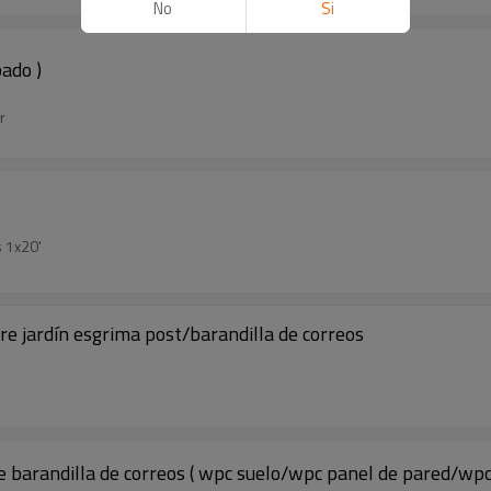
No
Si
bado )
r
 1x20'
re jardín esgrima post/barandilla de correos
bre barandilla de correos ( wpc suelo/wpc panel de pared/wpc