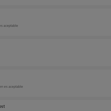
es aceptable
en es aceptable
ost