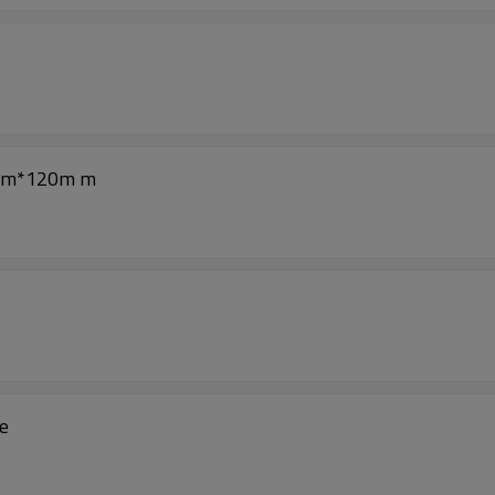
0mm*120m m
re