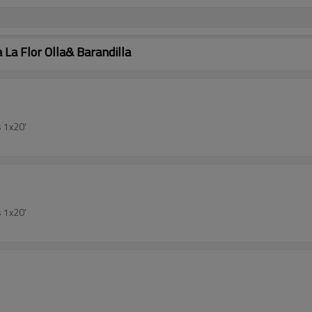
 La Flor Olla& Barandilla
 1x20'
 1x20'