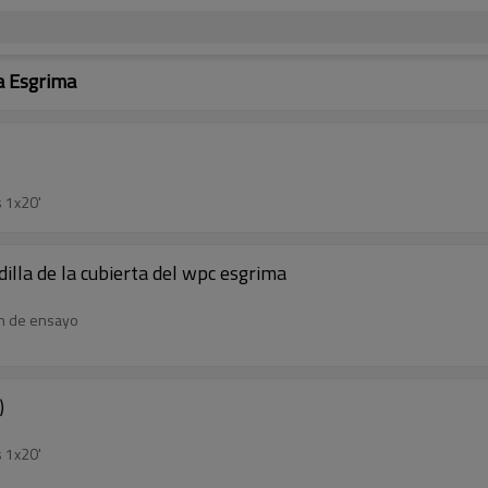
a Esgrima
 1x20'
illa de la cubierta del wpc esgrima
en de ensayo
)
 1x20'