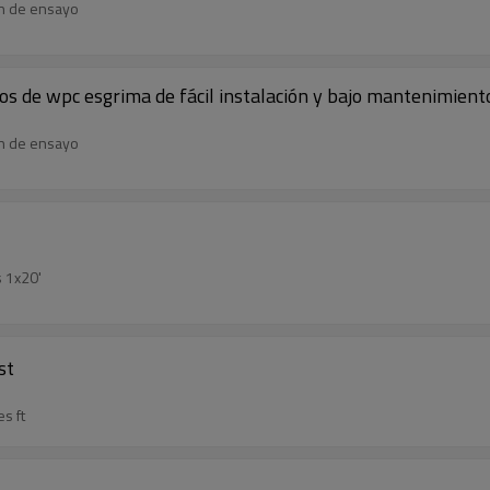
en de ensayo
os de wpc esgrima de fácil instalación y bajo mantenimient
en de ensayo
 1x20'
st
s ft