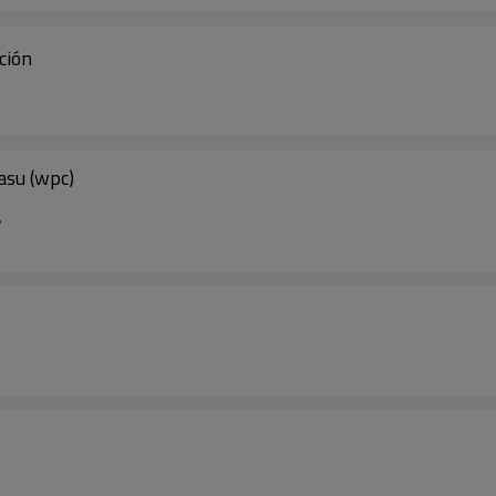
ción
asu (wpc)
'