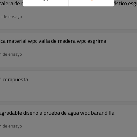
scalera de madera de materiales compuestos de plástico es
en de ensayo
ica material wpc valla de madera wpc esgrima
en de ensayo
ed compuesta
 agradable diseño a prueba de agua wpc barandilla
en de ensayo