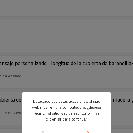
je personalizado - longitud de la cubierta de barandilla
en de ensayo
bierta de barandilla/pasamanos de la escalera de madera 
Detectado que estás accediendo al sitio
web móvil en una computadora, ¿deseas
en de ensayo
redirigir al sitio web de escritorio? Haz
clic en 'sí' para continuar
No
Si