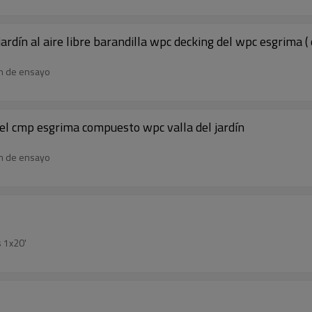
rdín al aire libre barandilla wpc decking del wpc esgrima ( c
en de ensayo
del cmp esgrima compuesto wpc valla del jardín
en de ensayo
 1x20'