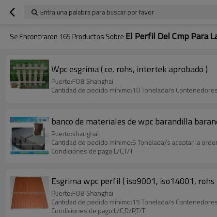
Entra una palabra para buscar por favor
El Perfil Del Cmp Para L
Se Encontraron
165
Productos Sobre
Wpc esgrima ( ce, rohs, intertek aprobado )
Puerto:FOB Shanghai
Cantidad de pedido mínimo:10 Tonelada/s Contenedores
banco de materiales de wpc barandilla barand
Puerto:shanghai
Cantidad de pedido mínimo:5 Tonelada/s aceptar la ord
Condiciones de pago:L/C,T/T
Esgrima wpc perfil ( iso9001, iso14001, rohs 
Puerto:FOB Shanghai
Cantidad de pedido mínimo:15 Tonelada/s Contenedores
Condiciones de pago:L/C,D/P,T/T