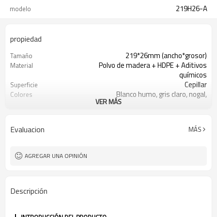
219H26-A
modelo
propiedad
219*26mm (ancho*grosor)
Tamaño
Polvo de madera + HDPE + Aditivos
Material
químicos
Cepillar
Superficie
Blanco humo, gris claro, nogal,
Colores
VER MÁS
madera roja, teca, café
100m2
Cantidad mínima de pedido
Tacto de madera y sensación
Apariencia
Evaluacion
MÁS
natural.
Moldeo por extrusión
Técnica
Decoración al aire libre, casa de ocio,
Uso
AGREGAR UNA OPINIÓN
casa de hotel.
ISO, CE, ROHS, ALCANCE, INTERTEK,
Certificado
ASTM
Descripción
Vigas y clips
Instalación