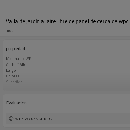
Valla de jardín al aire libre de panel de cerca de wpc
modelo
propiedad
Material de WPC
Ancho * Alto
Largo
Colores
Superficie
Apariencia
Técnica
Uso
Evaluacion
Certificado
AGREGAR UNA OPINIÓN