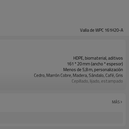
Valla de WPC 161H20-A
HDPE, biomaterial, aditivos
161 * 20 mm (ancho * espesor)
Menos de 5,8 m, personalización
Cedro, Marrón Cobre, Madera, Sándalo, Café, Gris
Cepillado, lijado, estampado
Tacto de madera y sensación natural
Moldeo por extrusión
paisajismo al aire libre, jardín, césped, balcón, pasillo
MÁS
ISO, CE, ROHS, ALCANCE, INTERTEK, ASTM, FSC