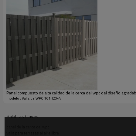
Panel compuesto de alta calidad de la cerca del wpc del diseño agradab
modelo : Valla de WPC 161H20-A
Palabras Claves
panel de la cerca del wpc
valla para terrazas al aire libre