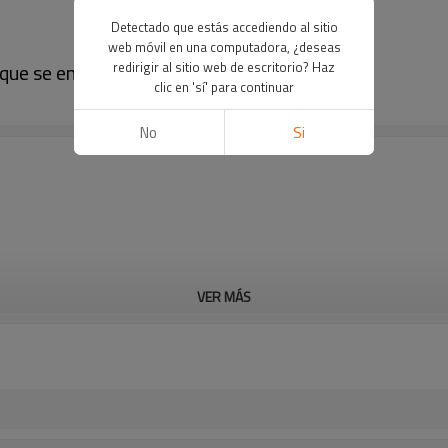
Detectado que estás accediendo al sitio
web móvil en una computadora, ¿deseas
 que se enclavija
redirigir al sitio web de escritorio? Haz
clic en 'sí' para continuar
No
Si
VER MÁS