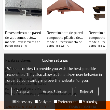
Revestimiento de pared
Revestimiento de pared
Revestimient
de wpc compuesto
compuesto plástico de
compuesto de
modelo : revestimiento de
modelo : revestimiento de
modelo : revest
exterior de decoración al
madera exterior al por
plástico exter
pared 156S21-A
pared 156S21-A
pared 156S21-
aire libre de panel de
mayor
pared de wpc resistente
a los rayos UV a prueba
Cookie settings
Palabras Claves
de agua
We use cookies to provide you with the best possible
panel de pared de wpc
Revestimiento de pared en relieve 3D
experience. They also allow us to analyze user behavior in
pared compuesta de madera y plástico
order to constantly improve the website for you.
panel de decoración de pared
panel de pared decorativo
Accept all
Accept Selection
Reject All
Revestimiento de pared exterior compuesto de wpc
Necessary
Analytics
Preferences
Marketing
AÑADIR A LA LISTA DE DESEOS
ENVIAR CONSULTA