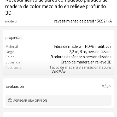
madera de color mezclado en relieve profundo
3D
revestimiento de pared 156S21-A
modelo
propiedad
Fibra de madera + HDPE + aditivos
Material
2,2 m, 3 m, personalizado
Largo
8 colores estándar o personalizados
Color
Grano de madera en relieve 3D
Superficie
Tacto de madera y sensación natural
Apariencia
VER MÁS
-30 a 50 ° C
La temperatura
Moldeo por extrusión
Técnica
Decoración de paredes exteriores
Uso
Evaluacion
MÁS
ISO, CE, ROHS, ALCANCE, INTERTEK,
Certificado
ASTM, FSC
100 metros cuadrados
MOQ
AGREGAR UNA OPINIÓN