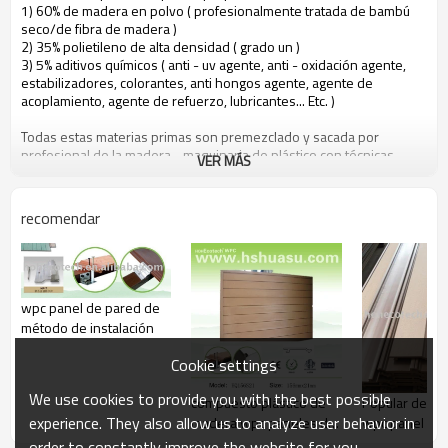
1) 60% de madera en polvo ( profesionalmente tratada de bambú
seco/de fibra de madera )
2) 35% polietileno de alta densidad ( grado un )
3) 5% aditivos químicos ( anti - uv agente, anti - oxidación agente,
estabilizadores, colorantes, anti hongos agente, agente de
acoplamiento, agente de refuerzo, lubricantes... Etc. )
Todas estas materias primas son premezclado y sacada por
profesional de la madera - maquinaria de plástico con técnicas
VER MÁS
especiales, por lo que es una especie de baja - carbono, la
protección del medio ambiente y reciclables nuevo material.
recomendar
las personas pueden beneficiarse de hohecotech vida por los
atributos siguientes
1. respetuoso del medio ambiente, 100% reciclado.
2. un mantenimiento bajo
wpc panel de pared de
3. de fácil instalación
método de instalación
4. resistencia a la temperatura, adecuados a partir de - 29& deg; a c
+51& deg; c
Cookie settings
5. larga - duración de usar ( 10 años de garantía )
6. agua - una prueba, la humedad - a prueba de, de insectos - a
We use cookies to provide you with the best possible
compuesto plástico de
Popular de pa
prueba de
experience. They also allow us to analyze user behavior in
madera wpc paneles de
wpc panel ( ce
7. con olor a madera, sensación muy natural
pared
intertek aprob
8. resistencia a los uv, resistente a la decoloración duradera
order to constantly improve the website for you.