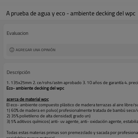
A prueba de agua y eco - ambiente decking del wpc
Evaluacion
AGREGAR UNA OPINIÓN
Descripción
1. 135x25mm 2. ce/rohs/astm aprobado 3. 10 años de garantía 4. prec
Eco- ambiente decking del wpc
acerca de material wpc
El eco- ambiente compuesto plástico de madera terrazas al aire libre/
1) 60% de madera en polvo( profesionalmente tratada de bambú seco/
2) 35% polietileno de alta densidad( grado un)
3) 5% aditivos químicos( anti- uv agente, anti- oxidación agente, estabil
Todas estas materias primas son premezclado y sacada por profesional 
reciclables nuevo material.