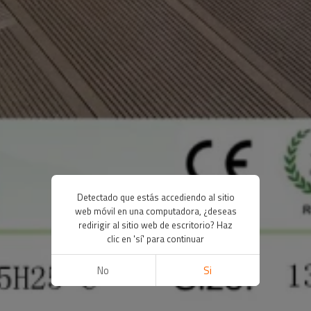
Detectado que estás accediendo al sitio
web móvil en una computadora, ¿deseas
redirigir al sitio web de escritorio? Haz
clic en 'sí' para continuar
No
Si