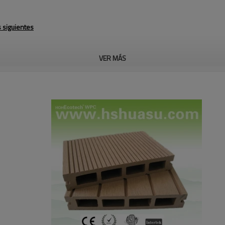
 siguientes
VER MÁS
& deg; c
e
, gris, gris oscuro