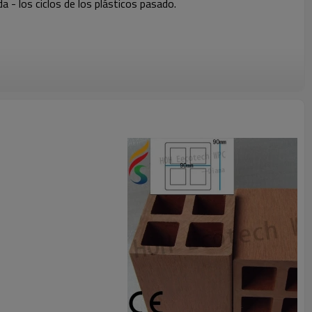
 - los ciclos de los plásticos pasado.
les. Mezcla de fibras naturales y de plástico perfectamente para
endo ampliamente utilizado en más y más campos.
o. Sus propiedades son excepcionales: de alta resistencia, de alta
ede ser hecho en varias de las secciones y tamaños. En realidad, se
lla y debilidad en la durabilidad, son superados por el uso de wpc
de natación, orilla del río y la costa, y son propensos al aire libre