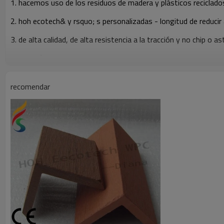
1. hacemos uso de los residuos de madera y plásticos reciclados
2. hoh ecotech& y rsquo; s personalizadas - longitud de reducir
3. de alta calidad, de alta resistencia a la tracción y no chip o ast
clip de plástico para decking del wpc
con precio competitivo y práctico appreance
recomendar
Madera - de plástico compuesto wpc está fabricado de una combinación d
mantener la impresión natural de la madera pero con ricos colores de 
Con la mezcla científica de los materiales y las técnicas de avanzada, 
rigidez, el ácido - y - álcali - a prueba de, la erosión - a prueba de, no
mantiene el rendimiento de procesamiento y la calidad natural de madera
además, las excelentes propiedades de wpc hace que sea innecesario 
Debido a sus propiedades de impermeable de plástico y su sentimiento nat
plank road...