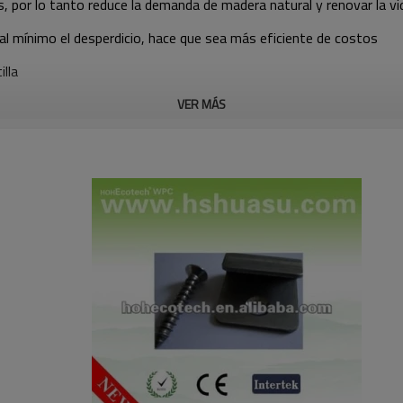
, por lo tanto reduce la demanda de madera natural y renovar la vida
 al mínimo el desperdicio, hace que sea más eficiente de costos
illa
VER MÁS
e plásticos, de fibra natural y algunos aditivos de uso de equipos especia
plástico. Se ha sustituido gradualmente de madera y de plástico, consigui
wpc es una combinación perfecta combinación de telas naturales y de plástic
 - de distorsión, excluidos el formaldehído, facilidad para reciclar, etc. Y pu
. Al mismo tiempo, las desventajas de madera, como las grietas, de la poli
para pintar y mantener.
ural de madera, wpc se puede utilizar en el paisaje alrededor de la piscina 