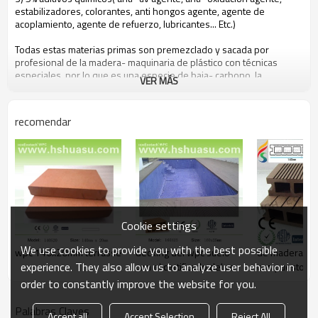
estabilizadores, colorantes, anti hongos agente, agente de
acoplamiento, agente de refuerzo, lubricantes... Etc.)
Todas estas materias primas son premezclado y sacada por
profesional de la madera- maquinaria de plástico con técnicas
especiales, por lo que es una especie de baja- carbono, la
VER MÁS
protección del medio ambiente y reciclables nuevo material.
recomendar
las personas pueden beneficiarse de hohecotech vida por los
atributos siguientes
1. respetuoso del medio ambiente, 100% reciclado.
2. un mantenimiento bajo
3. de fácilinstalación
4. resistencia a la temperatura, adecuados a partir de- 29& deg; a c
+51& deg; c
5. larga- duración de usar( 10 años de garantía)
Cookie settings
6. agua- una prueba, la humedad- a prueba de, deinsectos- a
prueba de
We use cookies to provide you with the best possible
wpc 140x20mm terrasse
decking del wpc suelo
de madera de
7. con olor a madera, sensación muy natural
experience. They also allow us to analyze user behavior in
con el certificado del ce
compuesto con
8. resistencia a los uv, resistente a la decoloración duradera
9. aspecto elegante
tamaños y col
order to constantly improve the website for you.
10. Incluso, la estabilidad dimensional
Palabras Claves
Accept all
Accept Selection
Reject All