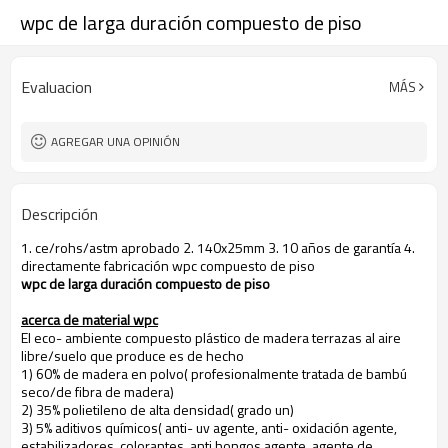
wpc de larga duración compuesto de piso
Evaluacion
MÁS
AGREGAR UNA OPINIÓN
Descripción
1. ce/rohs/astm aprobado 2. 140x25mm 3. 10 años de garantía 4.
directamente fabricación wpc compuesto de piso
wpc de larga duración compuesto de piso
acerca de material wpc
El eco- ambiente compuesto plástico de madera terrazas al aire
libre/suelo que produce es de hecho
1) 60% de madera en polvo( profesionalmente tratada de bambú
seco/de fibra de madera)
2) 35% polietileno de alta densidad( grado un)
3) 5% aditivos químicos( anti- uv agente, anti- oxidación agente,
estabilizadores, colorantes, anti hongos agente, agente de