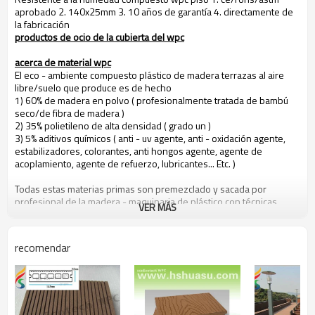
aprobado 2. 140x25mm 3. 10 años de garantía 4. directamente de
la fabricación
productos de ocio de la cubierta del wpc
acerca de material wpc
El eco - ambiente compuesto plástico de madera terrazas al aire
libre/suelo que produce es de hecho
1) 60% de madera en polvo ( profesionalmente tratada de bambú
seco/de fibra de madera )
2) 35% polietileno de alta densidad ( grado un )
3) 5% aditivos químicos ( anti - uv agente, anti - oxidación agente,
estabilizadores, colorantes, anti hongos agente, agente de
acoplamiento, agente de refuerzo, lubricantes... Etc. )
Todas estas materias primas son premezclado y sacada por
profesional de la madera - maquinaria de plástico con técnicas
VER MÁS
especiales, por lo que es una especie de baja - carbono, la
protección del medio ambiente y reciclables nuevo material.
recomendar
las personas pueden beneficiarse de hohecotech vida por los
atributos siguientes
1. respetuoso del medio ambiente, 100% reciclado.
2. un mantenimiento bajo