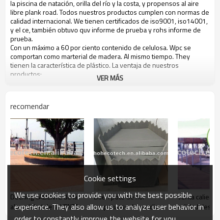
la piscina de natación, orilla del río y la costa, y propensos al aire
libre plank road. Todos nuestros productos cumplen con normas de
calidad internacional. We tienen certificados de iso9001, iso14001,
y el ce, también obtuvo quv informe de prueba y rohs informe de
prueba.
Con un máximo a 60 por ciento contenido de celulosa. Wpc se
comportan como marterial de madera. Al mismo tiempo. They
tienen la característica de plástico. La ventaja de nuestros
productos:
VER MÁS
L estabilidad dimensional, la longevidad, sensación natural
L estable en un amplio rango de temperatura, el clima - resisitant
L de alto impacto resistente
recomendar
L respetuosos del medio ambiente, reciclable
L produce fácilmente y fácil de fabricar
L no contiene productos químicos tóxicos o conservantes
L resistencia a la pudrición y el crack
L resistente a la humedad, de baja propagación de la llama
L resistencia a los uv, durable
Cookie settings
We use cookies to provide you with the best possible
Decking CALIENTE de la
Buen pote de flor
venta caliente
experience. They also allow us to analyze user behavior in
alta calidad de la VENTA
respetuoso del medio
calidad despu
ambiente del jardín del
tapa
order to constantly improve the website for you.