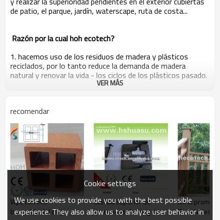
y realizar la superioridad pendientes en el exterior cubiertas
de patio, el parque, jardín, waterscape, ruta de costa...
Razón por la cual hoh ecotech?
1. hacemos uso de los residuos de madera y plásticos
reciclados, por lo tanto reduce la demanda de madera
natural y renovar la vida - los ciclos de los plásticos pasado.
VER MÁS
2. hoh ecotech& y rsquo; s personalizadas - longitud de
reducir al mínimo el desperdicio, hace que sea más eficiente
recomendar
de costos
3. de alta calidad, de alta resistencia a la tracción y no chip o
astilla
clip de plástico para decking del wpc
con precio competitivo y práctico appreance
Cookie settings
We use cookies to provide you with the best possible
Wpc correos - - -
Calidad superior de
De la promoci
experience. They also allow us to analyze user behavior in
barandilla del cmp
accesorios decking de
Reciclables de 