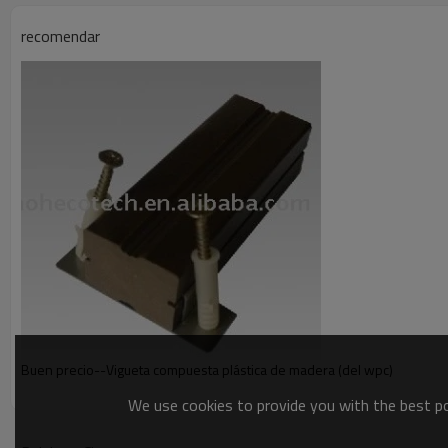
recomendar
Fácil limpiar
Disponible en varios colores y texturas
recursos Alto-reciclables, respetuosos del medio ambien
Con mirada de la madera natural pero de menos proble
Humedad o hidrófugo, menos putrefacto y probado bajo c
Buen precio--Vigueta compuesta plástica de madera (del wpc)
We use cookies to provide you with the best pos
Amistoso, antirresbaladizo descalzos, el menos agrieta