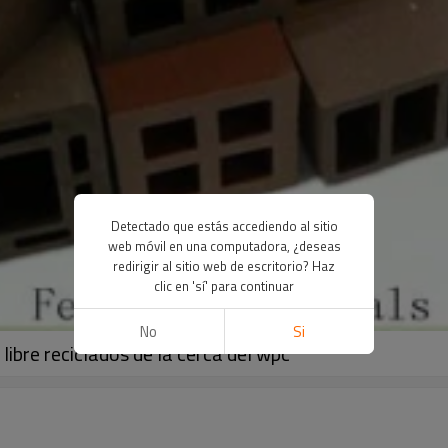
Detectado que estás accediendo al sitio
web móvil en una computadora, ¿deseas
redirigir al sitio web de escritorio? Haz
clic en 'sí' para continuar
No
Si
ibre reciclados de la cerca del wpc