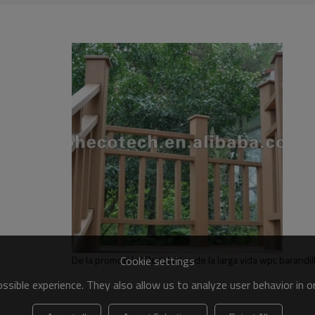
te y del ahorro del bosque
mas de la madera
ondición del agua salada
Cookie settings
De la promoción! Reciclables de la larga vida wpc barandill
sible experience. They also allow us to analyze user behavior in 
rse y combeo