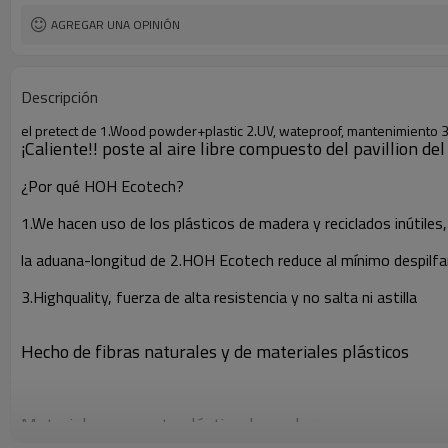
AGREGAR UNA OPINIÓN
Descripción
el pretect de 1.Wood powder+plastic 2.UV, wateproof, mantenimiento 3
¡Caliente!! poste al aire libre compuesto del pavillion d
¿Por qué HOH Ecotech?
1.We hacen uso de los plásticos de madera y reciclados inútiles
la aduana-longitud de 2.HOH Ecotech reduce al mínimo despilfar
3.Highquality, fuerza de alta resistencia y no salta ni astilla
Hecho de fibras naturales y de materiales plásticos
Material: compuesto plástico de madera