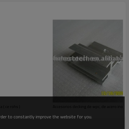
a ( ce rohs )
Accesorios decking de wpc, de acero inoxidabl
order to constantly improve the website for you.