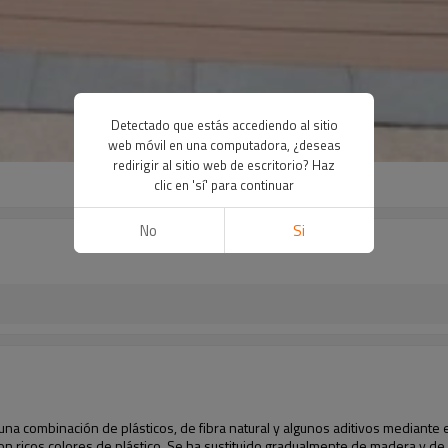
Detectado que estás accediendo al sitio
web móvil en una computadora, ¿deseas
redirigir al sitio web de escritorio? Haz
clic en 'sí' para continuar
No
Si
a combinación de plásticos, de fibra natural y algunos aditivos mediante e
n ricos colores de plástico. Se ha sustituido gradualmente de madera y de