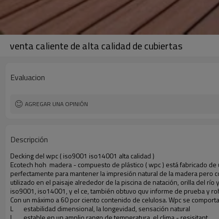
venta caliente de alta calidad de cubiertas
Evaluacion
AGREGAR UNA OPINIÓN
Descripción
Decking del wpc ( iso9001 iso14001 alta calidad )
Ecotech hoh madera - compuesto de plástico ( wpc ) está fabricado de un
perfectamente para mantener la impresión natural de la madera pero co
utilizado en el paisaje alrededor de la piscina de natación, orilla del r
iso9001, iso14001, y el ce, también obtuvo quv informe de prueba y r
Con un máximo a 60 por ciento contenido de celulosa. Wpc se comportan 
L estabilidad dimensional, la longevidad, sensación natural
L estable en un amplio rango de temperatura, el clima - resisitant