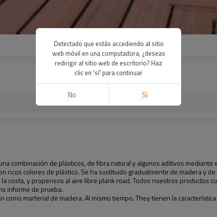
Detectado que estás accediendo al sitio
web móvil en una computadora, ¿deseas
redirigir al sitio web de escritorio? Haz
clic en 'sí' para continuar
No
Si
a combinación de plásticos, de fibra natural y algunos aditivos mediante e
n ricos colores de plástico. Se ha sustituido gradualmente de madera y de
ío y la costa, y propensos al aire libre plank road. Todos nuestros producto
ohs informe de prueba.
como marterial de madera. Al mismo tiempo. They tienen la característica 