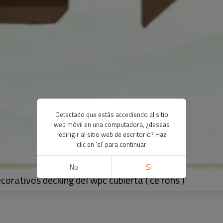
Detectado que estás accediendo al sitio
web móvil en una computadora, ¿deseas
redirigir al sitio web de escritorio? Haz
clic en 'sí' para continuar
No
Si
orativos decking del wpc cubierta ( ce rohs )