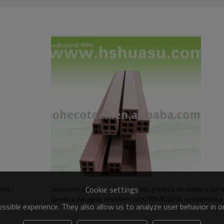
wpc
a prueba de agua
la antisepsia
No cracked
Almost no contraction/de expansión
High grade uv resistance
Almost no
gran
No need
@& @ 8 - 15 years
Extruded via various mould
Recyclable 100%
Cookie settings
ohs )
accesorio de cercado compuesto plástico de madera de la
(prueba del agua, resistencia ULTRAVIOLETA, resistencia 
sible experience. They also allow us to analyze user behavior in 
ciclado hdpe y pp nueva )