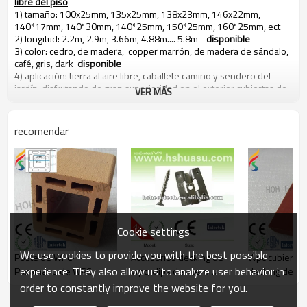
libre del piso
1) tamaño: 100x25mm, 135x25mm, 138x23mm, 146x22mm,
140*17mm, 140*30mm, 140*25mm, 150*25mm, 160*25mm, ect
2) longitud: 2.2m, 2.9m, 3.66m, 4.88m.... 5.8m
disponible
3) color: cedro, de madera, copper marrón, de madera de sándalo,
café, gris, dark
disponible
4) aplicación: tierra al aire libre, caballete camino y sendero del
jardín, disfrutando de gran superioridad en el exterior cubiertas de
VER MÁS
patio, el parque, jardín comunitario, waterscape, caballete y
carretera tabla
5) de agua y resistente a la corrosión, el álcali - a prueba de, de la
recomendar
polilla - a prueba de, se puede manchar y maleable,
Bajo riesgo de la contaminación y el olor - gratis
El eco - ambiente compuesto plástico de madera terrazas al aire
libre/suelo que produce es de hecho
1) 60% de madera en polvo ( profesionalmente tratada de bambú
seco/de fibra de madera )
2) 35% polietileno de alta densidad ( grado un )
Cookie settings
3) 5% aditivos químicos ( anti - uv agente, anti - oxidación agente,
estabilizadores, colorantes, anti hongos agente, agente de
We use cookies to provide you with the best possible
Poste de WPC---
Accesorios decking de
Wpc cubierta fi
acoplamiento, agente de refuerzo, lubricantes... Etc. )
experience. They also allow us to analyze user behavior in
Pasamano de WPC
wpc, clips de acero
decking del w
Todas estas materias primas son premezclado y sacada por
inoxidable
profesional de la madera - maquinaria de plástico con técnicas
order to constantly improve the website for you.
especiales, por lo que es una especie de baja - carbono, la