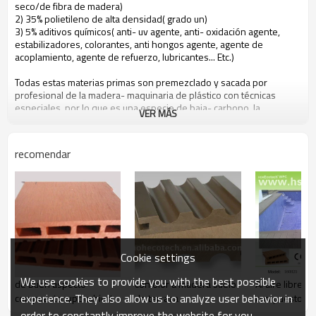
seco/de fibra de madera)
2) 35% polietileno de alta densidad( grado un)
3) 5% aditivos químicos( anti- uv agente, anti- oxidación agente,
estabilizadores, colorantes, anti hongos agente, agente de
acoplamiento, agente de refuerzo, lubricantes... Etc.)
Todas estas materias primas son premezclado y sacada por
profesional de la madera- maquinaria de plástico con técnicas
especiales, por lo que es una especie de baja- carbono, la
VER MÁS
protección del medio ambiente y reciclables nuevo material.
recomendar
las personas pueden beneficiarse de hohecotech vida por los
atributos siguientes
1. respetuoso del medio ambiente, 100% reciclado.
2. un mantenimiento bajo
3. de fácilinstalación
4. resistencia a la temperatura, adecuados a partir de- 29& deg; a c
+51& deg; c
5. larga- duración de usar( 10 años de garantía)
Cookie settings
6. agua- una prueba, la humedad- a prueba de, deinsectos- a
prueba de
We use cookies to provide you with the best possible
de buen aspecto
con olor a madera suelo
Al aire libre d
7. con olor a madera, sensación muy natural
experience. They also allow us to analyze user behavior in
compuesto wpc cubierta
de terraza
compuesto 1
8. resistencia a los uv, resistente a la decoloración duradera
9. aspecto elegante
140x25mm
order to constantly improve the website for you.