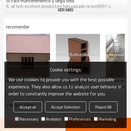
5) fácil mantenimiento y larga vida
6. all hoh ecotech productos han pasado la iso9001 y
VER MÁS
iso14001, que es de calidad puede ser estrictamente
garantizado por nuestro sistema de instruir estricta
.
recomendar
Cookie settings
We use cookies to provide you with the best possible
wpc perro de la casa
venta caliente de alta
Buenos escritor
experience. They also allow us to analyze user behavior in
calidad de cubiertas
respetuosos 
ambiente del j
order to constantly improve the website for you.
wpc del diseñ
Palabras Claves
Accept all
Accept Selection
Reject All
Necessary
Analytics
Preferences
Marketing
AÑADIR A LA LISTA DE DESEOS
ENVIAR CONSULTA