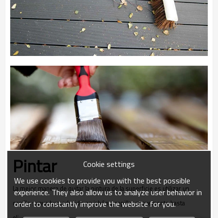
Pintar
Cookie settings
We use cookies to provide you with the best possible
La mejor manera de quitar la pintura de la superficie es utilizar un
experience. They also allow us to analyze user behavior in
order to constantly improve the website for you.
cepillo suave humedecido en jabón y cepillar suavemente hasta
eliminar la suciedad).