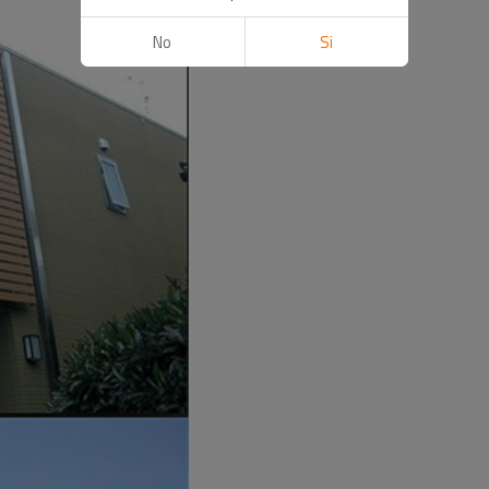
No
Si